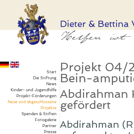
Projekt 04/
Start
Bein-amputie
Die Stiftung
News
Abdirahman H
Kinder- und Jugendhilfe
Projekt-Förderungen
gefördert
Neue und abgeschlossene
Projekte
Spenden & Stiften
Fotogalerie
Abdirahman (Ruf
Partner
Presse