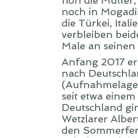
floh die Mutter,
noch in Mogadis
die Türkei, Ital
verbleiben beid
Male an seinen
Anfang 2017 er
nach Deutschla
(Aufnahmelager
seit etwa einem
Deutschland gi
Wetzlarer Albe
den Sommerferi