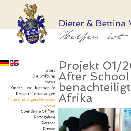
Projekt 01/
Start
After Schoo
Die Stiftung
News
benachteilig
Kinder- und Jugendhilfe
Afrika
Projekt-Förderungen
Neue und abgeschlossene
Projekte
Spenden & Stiften
Fotogalerie
Partner
Presse