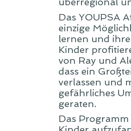
überregional u
Das YOUPSA Aft
einzige Möglich
lernen und ihre 
Kinder profitie
von Ray und Al
dass ein Großtei
verlassen und m
gefährliches U
geraten.
Das Programm zi
Kinder aufzufan