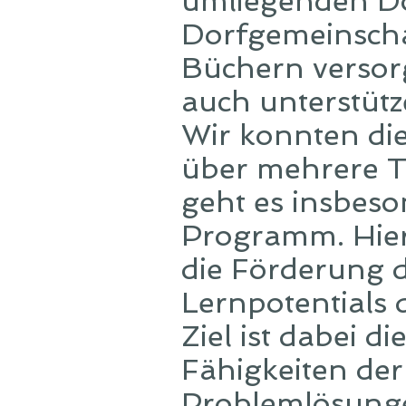
umliegenden Dö
Dorfgemeinscha
Büchern versor
auch unterstüt
Wir konnten di
über mehrere T
geht es insbes
Programm. Hie
die Förderung d
Lernpotentials 
Ziel ist dabei d
Fähigkeiten der 
Problemlösungen