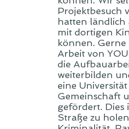
können. Wir se
Projektbesuch v
hatten ländlic
mit dortigen Ki
können. Gerne u
Arbeit von YOUP
die Aufbauarbei
weiterbilden un
eine Universitä
Gemeinschaft 
gefördert. Dies 
Straße zu hole
Kriminalität. R