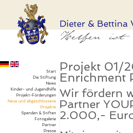
Projekt 01/
Start
Enrichment
Die Stiftung
News
Wir fördern 
Kinder- und Jugendhilfe
Projekt-Förderungen
Partner YOUP
Neue und abgeschlossene
Projekte
2.000,- Eur
Spenden & Stiften
Fotogalerie
Partner
Presse