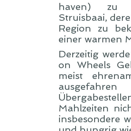
haven) zu bi
Struisbaai, der
Region zu bek
einer warmen Ma
Derzeitig werd
on Wheels Geb
meist ehrenam
ausgefahre
Übergabestellen 
Mahlzeiten nic
insbesondere 
und hungrig wi