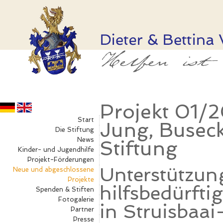
Projekt 01/2
Start
Jung, Buseck
Die Stiftung
News
Stiftung
Kinder- und Jugendhilfe
Projekt-Förderungen
Unterstützun
Neue und abgeschlossene
Projekte
hilfsbedürfti
Spenden & Stiften
Fotogalerie
in Struisbaai
Partner
Presse