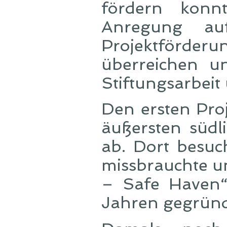
fördern kon
Anregung auf
Projektförderu
überreichen u
Stiftungsarbeit 
Den ersten Proj
äußersten südl
ab. Dort besuc
missbrauchte un
– Safe Haven
Jahren gegründ