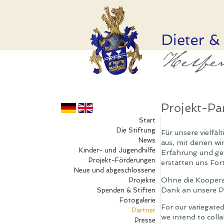
Projekt-Pa
Start
Die Stiftung
Für unsere vielfä
News
aus, mit denen wi
Kinder- und Jugendhilfe
Erfahrung und gew
Projekt-Förderungen
erstatten uns For
Neue und abgeschlossene
Ohne die Kooperat
Projekte
Dank an unsere P
Spenden & Stiften
Fotogalerie
For our variegate
Partner
we intend to colla
Presse