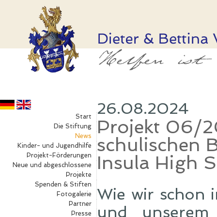
26.08.2024
Start
Projekt 06/2
Die Stiftung
News
schulischen B
Kinder- und Jugendhilfe
Projekt-Förderungen
Insula High 
Neue und abgeschlossene
Projekte
Spenden & Stiften
Wie wir schon 
Fotogalerie
Partner
und unserem 
Presse