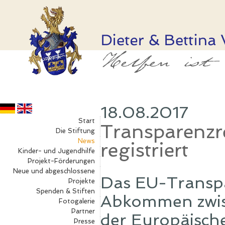
18.08.2017
Start
Transparenzre
Die Stiftung
News
registriert
Kinder- und Jugendhilfe
Projekt-Förderungen
Neue und abgeschlossene
Das EU-Transpa
Projekte
Spenden & Stiften
Abkommen zwis
Fotogalerie
Partner
der Europäisch
Presse